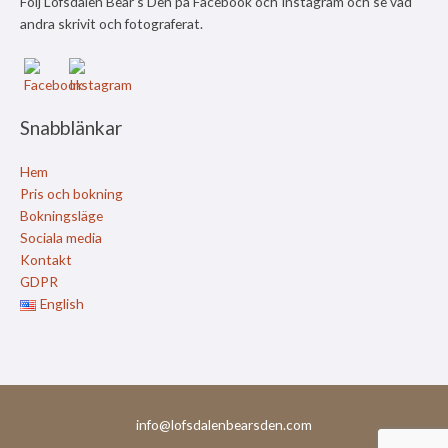
Följ Lofsdalen Bear’s Den på Facebook och Instagram och se vad
andra skrivit och fotograferat.
Snabblänkar
Hem
Pris och bokning
Bokningsläge
Sociala media
Kontakt
GDPR
English
info@lofsdalenbearsden.com