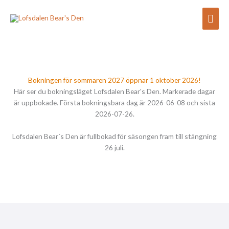
Hoppa
Huv
till
innehåll
Bokningen för sommaren 2027 öppnar 1 oktober 2026!
Här ser du bokningsläget Lofsdalen Bear's Den. Markerade dagar
är uppbokade. Första bokningsbara dag är 2026-06-08 och sista
2026-07-26.
Lofsdalen Bear´s Den är fullbokad för säsongen fram till stängning
26 juli.